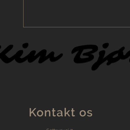
Kim Bjø
Kim Bjø
Kontakt os