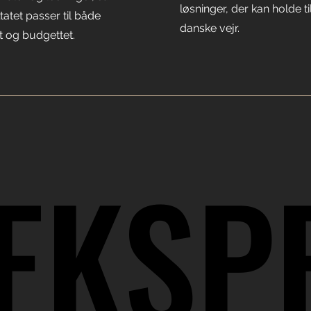
løsninger, der kan holde ti
tatet passer til både
danske vejr.
t og budgettet.
EKSP
EKSP