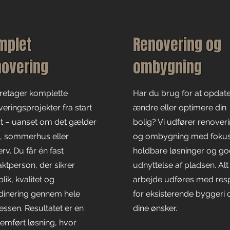
mplet
Renovering og
novering
ombygning
aretager komplette
Har du brug for at opdate
eringsprojekter fra start
ændre eller optimere din
lut – uanset om det gælder
bolig? Vi udfører renover
g, sommerhus eller
og ombygning med foku
rv. Du får én fast
holdbare løsninger og g
aktperson, der sikrer
udnyttelse af pladsen. Alt
lik, kvalitet og
arbejde udføres med res
dinering gennem hele
for eksisterende byggeri 
essen. Resultatet er en
dine ønsker.
emført løsning, hvor